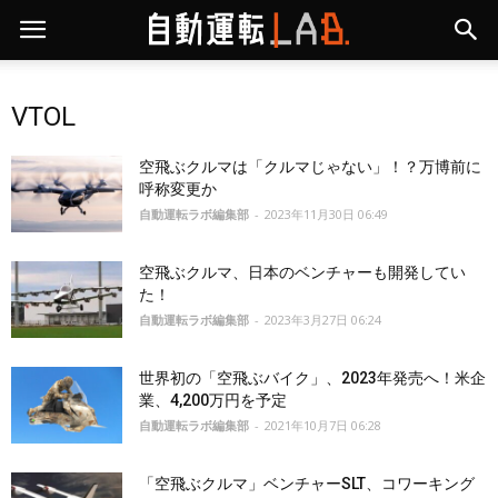
VTOL
空飛ぶクルマは「クルマじゃない」！？万博前に
呼称変更か
自動運転ラボ編集部
-
2023年11月30日 06:49
空飛ぶクルマ、日本のベンチャーも開発してい
た！
自動運転ラボ編集部
-
2023年3月27日 06:24
世界初の「空飛ぶバイク」、2023年発売へ！米企
業、4,200万円を予定
自動運転ラボ編集部
-
2021年10月7日 06:28
「空飛ぶクルマ」ベンチャーSLT、コワーキング