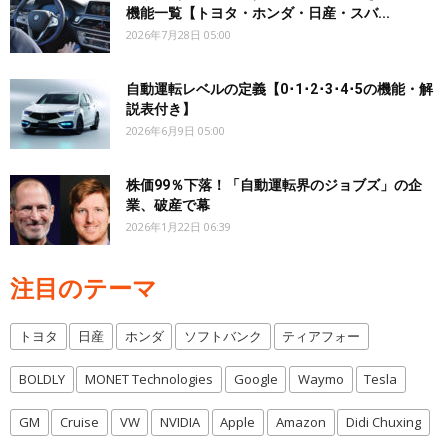
機能一覧【トヨタ・ホンダ・日産・スバ...
2026年7月28日 05:00
自動運転レベルの定義【0･1･2･3･4･5の機能・解
説表付き】
2026年6月9日 05:00
株価99％下落！「自動運転界のジョブズ」の企
業、破産で幕
2026年1月22日 06:39
注目のテーマ
トヨタ
日産
ホンダ
ソフトバンク
ティアフォー
BOLDLY
MONET Technologies
Google
Waymo
Tesla
GM
Cruise
VW
NVIDIA
Apple
Amazon
Didi Chuxing