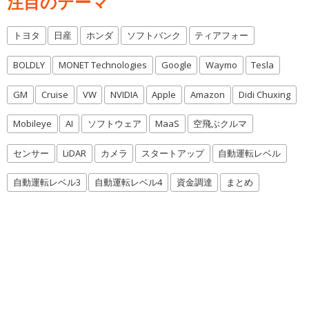
注目のテーマ
トヨタ
日産
ホンダ
ソフトバンク
ティアフォー
BOLDLY
MONET Technologies
Google
Waymo
Tesla
GM
Cruise
VW
NVIDIA
Apple
Amazon
Didi Chuxing
Mobileye
AI
ソフトウェア
MaaS
空飛ぶクルマ
センサー
LiDAR
カメラ
スタートアップ
自動運転レベル
自動運転レベル3
自動運転レベル4
資金調達
まとめ