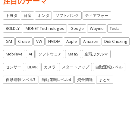
注目のテーマ
トヨタ
日産
ホンダ
ソフトバンク
ティアフォー
BOLDLY
MONET Technologies
Google
Waymo
Tesla
GM
Cruise
VW
NVIDIA
Apple
Amazon
Didi Chuxing
Mobileye
AI
ソフトウェア
MaaS
空飛ぶクルマ
センサー
LiDAR
カメラ
スタートアップ
自動運転レベル
自動運転レベル3
自動運転レベル4
資金調達
まとめ