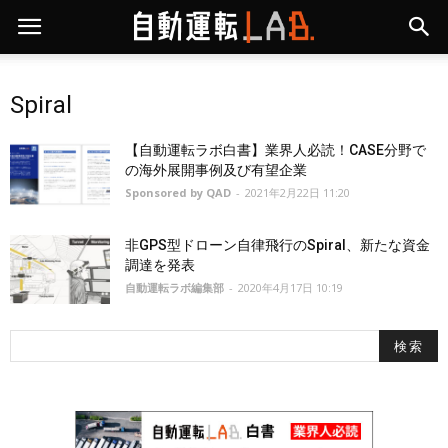
Spiral
【自動運転ラボ白書】業界人必読！CASE分野で
の海外展開事例及び有望企業
Sponsored by QAD
-
2021年2月22日 11:20
非GPS型ドローン自律飛行のSpiral、新たな資金
調達を発表
自動運転ラボ編集部
-
2020年4月17日 10:19