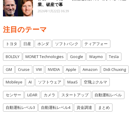
業、破産で幕
2026年1月22日 06:39
注目のテーマ
トヨタ
日産
ホンダ
ソフトバンク
ティアフォー
BOLDLY
MONET Technologies
Google
Waymo
Tesla
GM
Cruise
VW
NVIDIA
Apple
Amazon
Didi Chuxing
Mobileye
AI
ソフトウェア
MaaS
空飛ぶクルマ
センサー
LiDAR
カメラ
スタートアップ
自動運転レベル
自動運転レベル3
自動運転レベル4
資金調達
まとめ