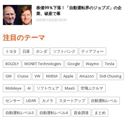
株価99％下落！「自動運転界のジョブズ」の企
業、破産で幕
2026年1月22日 06:39
注目のテーマ
トヨタ
日産
ホンダ
ソフトバンク
ティアフォー
BOLDLY
MONET Technologies
Google
Waymo
Tesla
GM
Cruise
VW
NVIDIA
Apple
Amazon
Didi Chuxing
Mobileye
AI
ソフトウェア
MaaS
空飛ぶクルマ
センサー
LiDAR
カメラ
スタートアップ
自動運転レベル
自動運転レベル3
自動運転レベル4
資金調達
まとめ