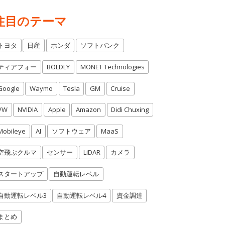
注目のテーマ
トヨタ
日産
ホンダ
ソフトバンク
ティアフォー
BOLDLY
MONET Technologies
Google
Waymo
Tesla
GM
Cruise
VW
NVIDIA
Apple
Amazon
Didi Chuxing
Mobileye
AI
ソフトウェア
MaaS
空飛ぶクルマ
センサー
LiDAR
カメラ
スタートアップ
自動運転レベル
自動運転レベル3
自動運転レベル4
資金調達
まとめ