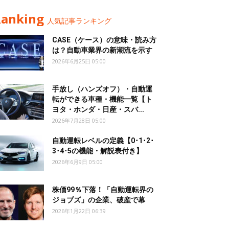
Ranking
人気記事ランキング
CASE（ケース）の意味・読み方
は？自動車業界の新潮流を示す
2026年6月25日 05:00
手放し（ハンズオフ）・自動運
転ができる車種・機能一覧【ト
ヨタ・ホンダ・日産・スバ...
2026年7月28日 05:00
自動運転レベルの定義【0･1･2･
3･4･5の機能・解説表付き】
2026年6月9日 05:00
株価99％下落！「自動運転界の
ジョブズ」の企業、破産で幕
2026年1月22日 06:39