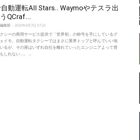
動運転All Stars.. Waymoやテスラ出
QCraf...
編集部
-
2020年4月7日 07:23
転
クシーの商用サービス提供で「世界初」の称号を手にしているグ
ェイモ。自動運転タクシーではまさに業界トップと呼んでいい地
いるが、その座はいずれ自社を離れていったエンジニアよって脅
しれない…。 ...
ラ
ボ