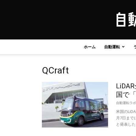
ホーム
自動運転
QCraft
LiDA
国で「
自動運転ラボ
米国のLiD
月7日まで
と発表した