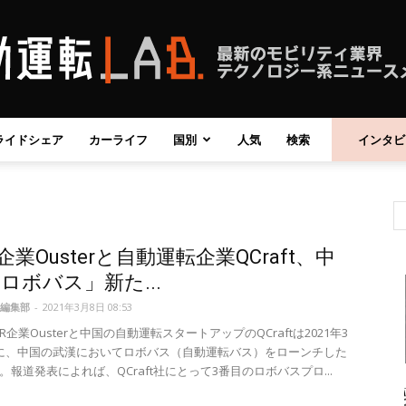
ライドシェア
カーライフ
国別
人気
検索
インタビ
自
R企業Ousterと自動運転企業QCraft、中
動
ロボバス」新た...
編集部
-
2021年3月8日 08:53
AR企業Ousterと中国の自動運転スタートアップのQCraftは2021年3
に、中国の武漢においてロボバス（自動運転バス）をローンチした
。報道発表によれば、QCraft社にとって3番目のロボバスプロ...
運