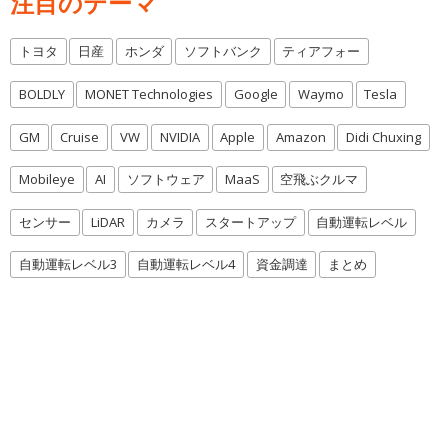
注目のテーマ
トヨタ
日産
ホンダ
ソフトバンク
ティアフォー
BOLDLY
MONET Technologies
Google
Waymo
Tesla
GM
Cruise
VW
NVIDIA
Apple
Amazon
Didi Chuxing
Mobileye
AI
ソフトウェア
MaaS
空飛ぶクルマ
センサー
LiDAR
カメラ
スタートアップ
自動運転レベル
自動運転レベル3
自動運転レベル4
資金調達
まとめ