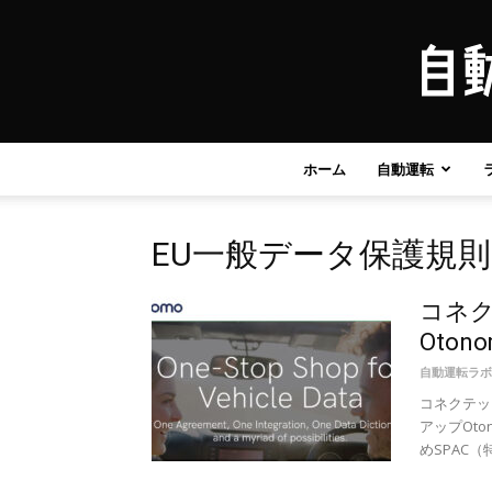
ホーム
自動運転
EU一般データ保護規則
コネ
Oton
自動運転ラボ
コネクテッ
アップOt
めSPAC（特別