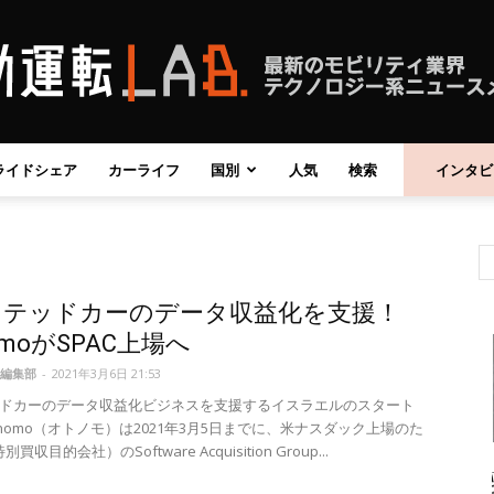
ライドシェア
カーライフ
国別
人気
検索
インタビ
自
クテッドカーのデータ収益化を支援！
動
omoがSPAC上場へ
編集部
-
2021年3月6日 21:53
ドカーのデータ収益化ビジネスを支援するイスラエルのスタート
onomo（オトノモ）は2021年3月5日までに、米ナスダック上場のた
買収目的会社）のSoftware Acquisition Group...
運