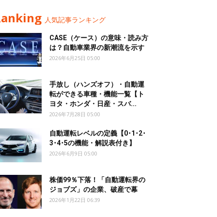
Ranking
人気記事ランキング
CASE（ケース）の意味・読み方
は？自動車業界の新潮流を示す
2026年6月25日 05:00
手放し（ハンズオフ）・自動運
転ができる車種・機能一覧【ト
ヨタ・ホンダ・日産・スバ...
2026年7月28日 05:00
自動運転レベルの定義【0･1･2･
3･4･5の機能・解説表付き】
2026年6月9日 05:00
株価99％下落！「自動運転界の
ジョブズ」の企業、破産で幕
2026年1月22日 06:39