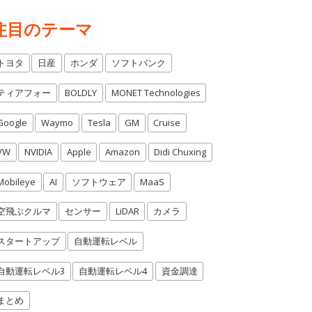
注目のテーマ
トヨタ
日産
ホンダ
ソフトバンク
ティアフォー
BOLDLY
MONET Technologies
Google
Waymo
Tesla
GM
Cruise
VW
NVIDIA
Apple
Amazon
Didi Chuxing
Mobileye
AI
ソフトウェア
MaaS
空飛ぶクルマ
センサー
LiDAR
カメラ
スタートアップ
自動運転レベル
自動運転レベル3
自動運転レベル4
資金調達
まとめ