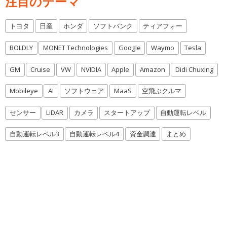
注目のテーマ
トヨタ
日産
ホンダ
ソフトバンク
ティアフォー
BOLDLY
MONET Technologies
Google
Waymo
Tesla
GM
Cruise
VW
NVIDIA
Apple
Amazon
Didi Chuxing
Mobileye
AI
ソフトウェア
MaaS
空飛ぶクルマ
センサー
LiDAR
カメラ
スタートアップ
自動運転レベル
自動運転レベル3
自動運転レベル4
資金調達
まとめ