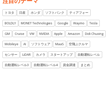
注目のテーマ
トヨタ
日産
ホンダ
ソフトバンク
ティアフォー
BOLDLY
MONET Technologies
Google
Waymo
Tesla
GM
Cruise
VW
NVIDIA
Apple
Amazon
Didi Chuxing
Mobileye
AI
ソフトウェア
MaaS
空飛ぶクルマ
センサー
LiDAR
カメラ
スタートアップ
自動運転レベル
自動運転レベル3
自動運転レベル4
資金調達
まとめ