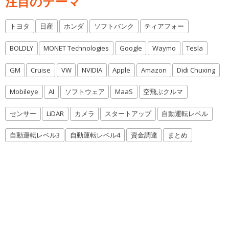
注目のテーマ
トヨタ
日産
ホンダ
ソフトバンク
ティアフォー
BOLDLY
MONET Technologies
Google
Waymo
Tesla
GM
Cruise
VW
NVIDIA
Apple
Amazon
Didi Chuxing
Mobileye
AI
ソフトウェア
MaaS
空飛ぶクルマ
センサー
LiDAR
カメラ
スタートアップ
自動運転レベル
自動運転レベル3
自動運転レベル4
資金調達
まとめ