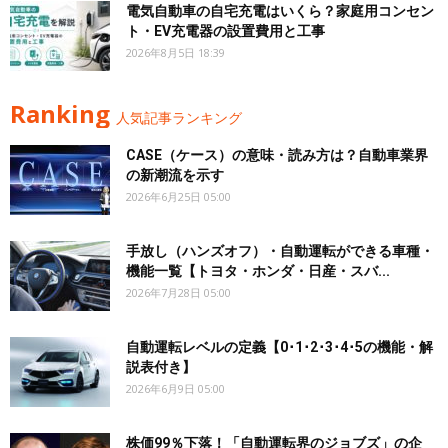
電気自動車の自宅充電はいくら？家庭用コンセン
ト・EV充電器の設置費用と工事
2026年8月5日 18:39
Ranking
人気記事ランキング
CASE（ケース）の意味・読み方は？自動車業界
の新潮流を示す
2026年6月25日 05:00
手放し（ハンズオフ）・自動運転ができる車種・
機能一覧【トヨタ・ホンダ・日産・スバ...
2026年7月28日 05:00
自動運転レベルの定義【0･1･2･3･4･5の機能・解
説表付き】
2026年6月9日 05:00
株価99％下落！「自動運転界のジョブズ」の企