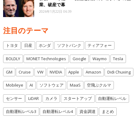
業、破産で幕
2026年1月22日 06:39
注目のテーマ
トヨタ
日産
ホンダ
ソフトバンク
ティアフォー
BOLDLY
MONET Technologies
Google
Waymo
Tesla
GM
Cruise
VW
NVIDIA
Apple
Amazon
Didi Chuxing
Mobileye
AI
ソフトウェア
MaaS
空飛ぶクルマ
センサー
LiDAR
カメラ
スタートアップ
自動運転レベル
自動運転レベル3
自動運転レベル4
資金調達
まとめ