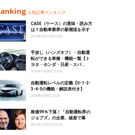
Ranking
人気記事ランキング
CASE（ケース）の意味・読み方
は？自動車業界の新潮流を示す
2026年6月25日 05:00
手放し（ハンズオフ）・自動運
転ができる車種・機能一覧【ト
ヨタ・ホンダ・日産・スバ...
2026年7月28日 05:00
自動運転レベルの定義【0･1･2･
3･4･5の機能・解説表付き】
2026年6月9日 05:00
株価99％下落！「自動運転界の
ジョブズ」の企業、破産で幕
2026年1月22日 06:39