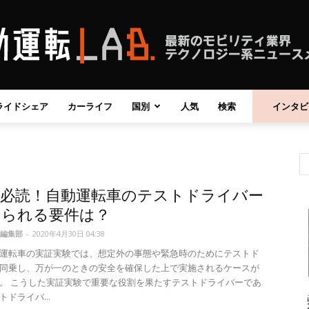
ライドシェア
カーライフ
国別
人気
検索
インタビ
自
者必読！自動運転車のテストドライバー
動
められる要件は？
編集部
-
2020年4月30日 04:38
運転車の実証実験では、想定外の事態や緊急時のためにテストド
同乗し、万が一のときの安全を確保した上で実施されるケースが
。 こうした実証実験で重要な役割を果たすテストドライバーであ
運
ドライバ...