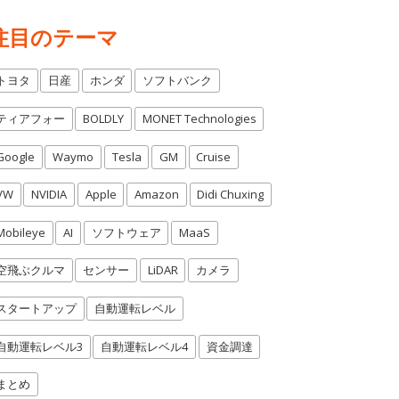
注目のテーマ
トヨタ
日産
ホンダ
ソフトバンク
ティアフォー
BOLDLY
MONET Technologies
Google
Waymo
Tesla
GM
Cruise
VW
NVIDIA
Apple
Amazon
Didi Chuxing
Mobileye
AI
ソフトウェア
MaaS
空飛ぶクルマ
センサー
LiDAR
カメラ
スタートアップ
自動運転レベル
自動運転レベル3
自動運転レベル4
資金調達
まとめ