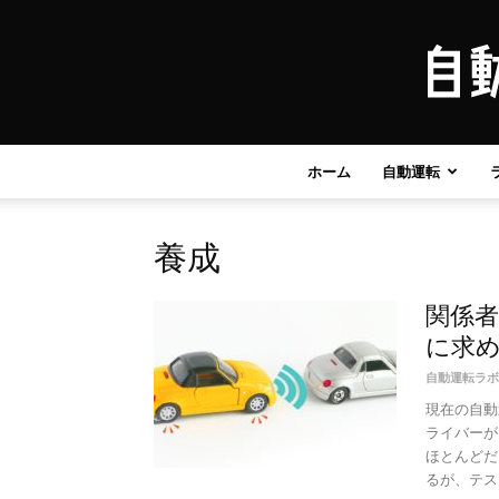
ホーム
自動運転
養成
関係
に求
自動運転ラボ
現在の自動
ライバーが
ほとんどだ
るが、テスト