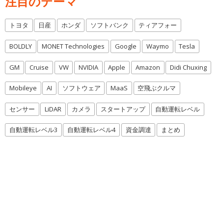
注目のテーマ
トヨタ
日産
ホンダ
ソフトバンク
ティアフォー
BOLDLY
MONET Technologies
Google
Waymo
Tesla
GM
Cruise
VW
NVIDIA
Apple
Amazon
Didi Chuxing
Mobileye
AI
ソフトウェア
MaaS
空飛ぶクルマ
センサー
LiDAR
カメラ
スタートアップ
自動運転レベル
自動運転レベル3
自動運転レベル4
資金調達
まとめ