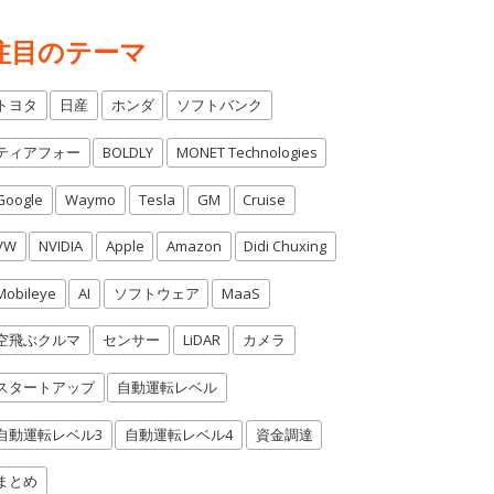
注目のテーマ
トヨタ
日産
ホンダ
ソフトバンク
ティアフォー
BOLDLY
MONET Technologies
Google
Waymo
Tesla
GM
Cruise
VW
NVIDIA
Apple
Amazon
Didi Chuxing
Mobileye
AI
ソフトウェア
MaaS
空飛ぶクルマ
センサー
LiDAR
カメラ
スタートアップ
自動運転レベル
自動運転レベル3
自動運転レベル4
資金調達
まとめ