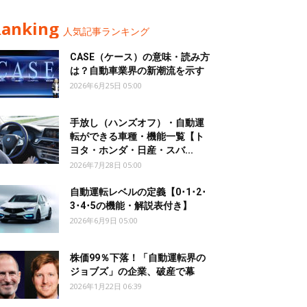
Ranking
人気記事ランキング
CASE（ケース）の意味・読み方
は？自動車業界の新潮流を示す
2026年6月25日 05:00
手放し（ハンズオフ）・自動運
転ができる車種・機能一覧【ト
ヨタ・ホンダ・日産・スバ...
2026年7月28日 05:00
自動運転レベルの定義【0･1･2･
3･4･5の機能・解説表付き】
2026年6月9日 05:00
株価99％下落！「自動運転界の
ジョブズ」の企業、破産で幕
2026年1月22日 06:39