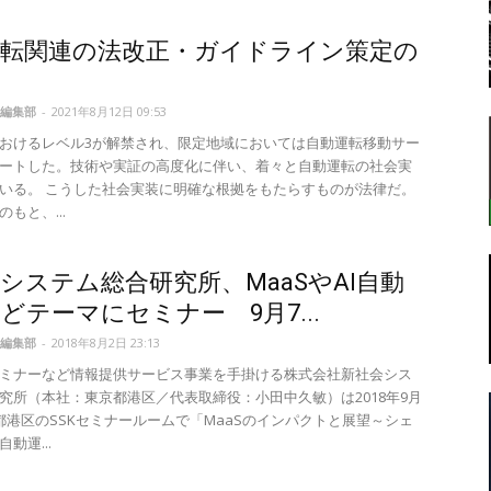
運転関連の法改正・ガイドライン策定の
転
編集部
-
2021年8月12日 09:53
おけるレベル3が解禁され、限定地域においては自動運転移動サー
ートした。技術や実証の高度化に伴い、着々と自動運転の社会実
いる。 こうした社会実装に明確な根拠をもたらすものが法律だ。
もと、...
ラ
システム総合研究所、MaaSやAI自動
どテーマにセミナー 9月7...
編集部
-
2018年8月2日 23:13
ミナーなど情報提供サービス事業を手掛ける株式会社新社会シス
ボ
究所（本社：東京都港区／代表取締役：小田中久敏）は2018年9月
都港区のSSKセミナールームで「MaaSのインパクトと展望～シェ
動運...