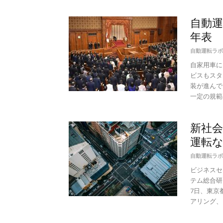
自動
年表
自動運転ラボ
自家用車に
ビスもスタ
装が進んで
一定の規範の
新社会
運転な
自動運転ラボ
ビジネスセ
テム総合研
7日、東京
アリング、自