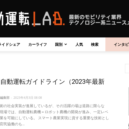
ライドシェア
カーライフ
国別
人気
検索
インタビ
自
自動運転ガイドライン（2023年最新
動
編集部
-
2023年4月3日 08:08
術の社会実装が進展しているが、その活躍の場は道路に限らな
現場では、自動運転農機＝ロボット農機の開発が進み、一定レベ
業を可能にしている。 スマート農業実現に資する重要な技術とし
運
民協働のも...