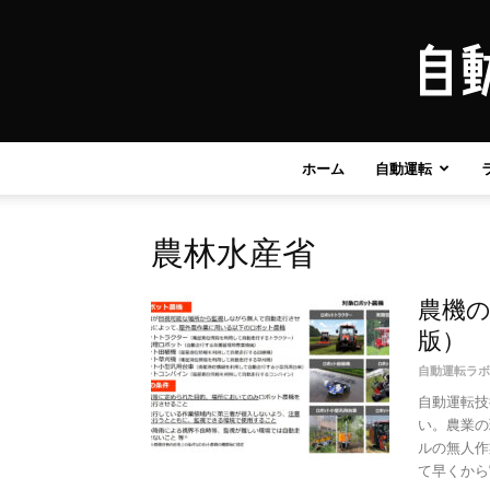
ホーム
自動運転
農林水産省
農機の
版）
自動運転ラボ
自動運転技
い。農業の
ルの無人作
て早くから官