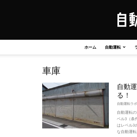
ホーム
自動運転
車庫
自動
る！
自動運転ラボ
自動運転の
ベル3（条
はレベル3
な自動運転..