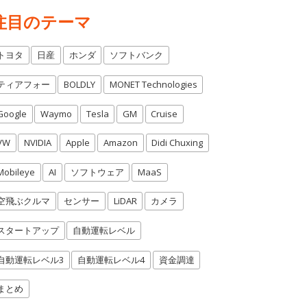
注目のテーマ
トヨタ
日産
ホンダ
ソフトバンク
ティアフォー
BOLDLY
MONET Technologies
Google
Waymo
Tesla
GM
Cruise
VW
NVIDIA
Apple
Amazon
Didi Chuxing
Mobileye
AI
ソフトウェア
MaaS
空飛ぶクルマ
センサー
LiDAR
カメラ
スタートアップ
自動運転レベル
自動運転レベル3
自動運転レベル4
資金調達
まとめ