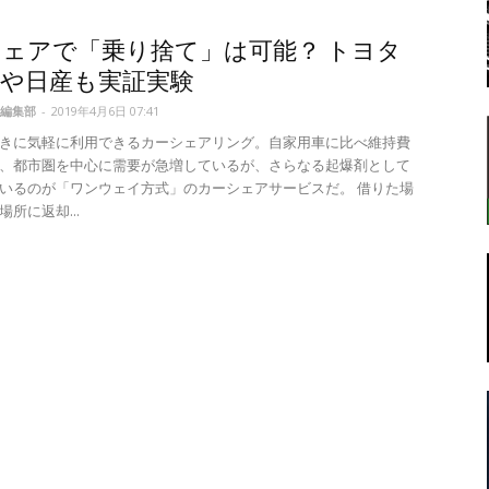
ェアで「乗り捨て」は可能？ トヨタ
車や日産も実証実験
転
編集部
-
2019年4月6日 07:41
きに気軽に利用できるカーシェアリング。自家用車に比べ維持費
、都市圏を中心に需要が急増しているが、さらなる起爆剤として
いるのが「ワンウェイ方式」のカーシェアサービスだ。 借りた場
所に返却...
ラ
ボ