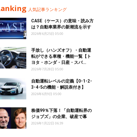
Ranking
人気記事ランキング
CASE（ケース）の意味・読み方
は？自動車業界の新潮流を示す
2026年6月25日 05:00
手放し（ハンズオフ）・自動運
転ができる車種・機能一覧【ト
ヨタ・ホンダ・日産・スバ...
2026年7月28日 05:00
自動運転レベルの定義【0･1･2･
3･4･5の機能・解説表付き】
2026年6月9日 05:00
株価99％下落！「自動運転界の
ジョブズ」の企業、破産で幕
2026年1月22日 06:39