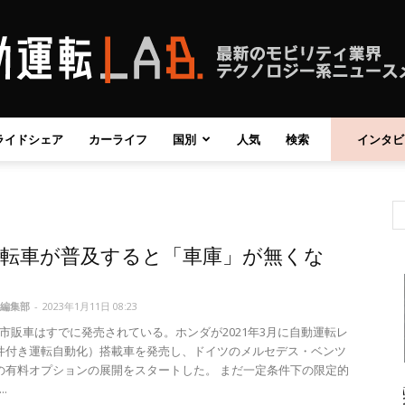
ライドシェア
カーライフ
国別
人気
検索
インタビ
自
運転車が普及すると「車庫」が無くな
動
編集部
-
2023年1月11日 08:23
市販車はすでに発売されている。ホンダが2021年3月に自動運転レ
件付き運転自動化）搭載車を発売し、ドイツのメルセデス・ベンツ
の有料オプションの展開をスタートした。 まだ一定条件下の限定的
運
.