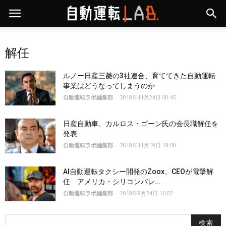
解任
ルノー日産三菱の3社連合、育ててきた自動運転
事業はどうなってしまうのか
自動運転ラボ編集部
-
2018年11月24日 00:45
日産自動車、カルロス・ゴーン氏の会長職解任を
発表
自動運転ラボ編集部
-
2018年11月19日 19:00
AI自動運転タクシー開発のZoox、CEOが電撃解
任 アメリカ・シリコンバレ...
自動運転ラボ編集部
-
2018年8月24日 16:02