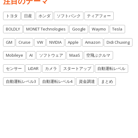
注目のテーマ
トヨタ
日産
ホンダ
ソフトバンク
ティアフォー
BOLDLY
MONET Technologies
Google
Waymo
Tesla
GM
Cruise
VW
NVIDIA
Apple
Amazon
Didi Chuxing
Mobileye
AI
ソフトウェア
MaaS
空飛ぶクルマ
センサー
LiDAR
カメラ
スタートアップ
自動運転レベル
自動運転レベル3
自動運転レベル4
資金調達
まとめ