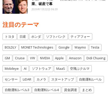
業、破産で幕
2026年1月22日 06:39
注目のテーマ
トヨタ
日産
ホンダ
ソフトバンク
ティアフォー
BOLDLY
MONET Technologies
Google
Waymo
Tesla
GM
Cruise
VW
NVIDIA
Apple
Amazon
Didi Chuxing
Mobileye
AI
ソフトウェア
MaaS
空飛ぶクルマ
センサー
LiDAR
カメラ
スタートアップ
自動運転レベル
自動運転レベル3
自動運転レベル4
資金調達
まとめ