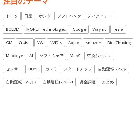
注目のテーマ
トヨタ
日産
ホンダ
ソフトバンク
ティアフォー
BOLDLY
MONET Technologies
Google
Waymo
Tesla
GM
Cruise
VW
NVIDIA
Apple
Amazon
Didi Chuxing
Mobileye
AI
ソフトウェア
MaaS
空飛ぶクルマ
センサー
LiDAR
カメラ
スタートアップ
自動運転レベル
自動運転レベル3
自動運転レベル4
資金調達
まとめ