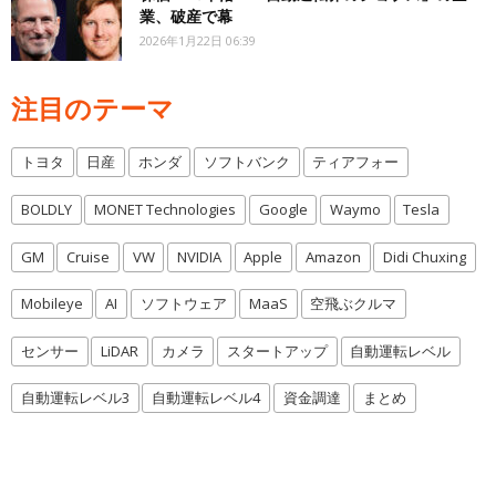
業、破産で幕
2026年1月22日 06:39
注目のテーマ
トヨタ
日産
ホンダ
ソフトバンク
ティアフォー
BOLDLY
MONET Technologies
Google
Waymo
Tesla
GM
Cruise
VW
NVIDIA
Apple
Amazon
Didi Chuxing
Mobileye
AI
ソフトウェア
MaaS
空飛ぶクルマ
センサー
LiDAR
カメラ
スタートアップ
自動運転レベル
自動運転レベル3
自動運転レベル4
資金調達
まとめ