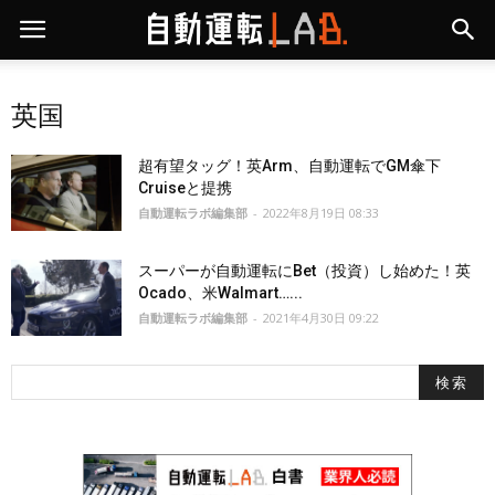
英国
超有望タッグ！英Arm、自動運転でGM傘下
Cruiseと提携
自動運転ラボ編集部
-
2022年8月19日 08:33
スーパーが自動運転にBet（投資）し始めた！英
Ocado、米Walmart…...
自動運転ラボ編集部
-
2021年4月30日 09:22