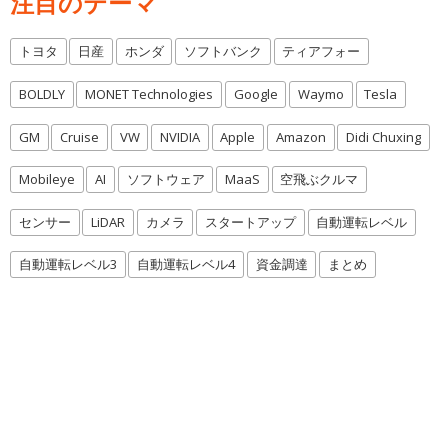
注目のテーマ
トヨタ
日産
ホンダ
ソフトバンク
ティアフォー
BOLDLY
MONET Technologies
Google
Waymo
Tesla
GM
Cruise
VW
NVIDIA
Apple
Amazon
Didi Chuxing
Mobileye
AI
ソフトウェア
MaaS
空飛ぶクルマ
センサー
LiDAR
カメラ
スタートアップ
自動運転レベル
自動運転レベル3
自動運転レベル4
資金調達
まとめ