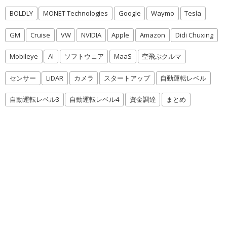
BOLDLY
MONET Technologies
Google
Waymo
Tesla
GM
Cruise
VW
NVIDIA
Apple
Amazon
Didi Chuxing
Mobileye
AI
ソフトウェア
MaaS
空飛ぶクルマ
センサー
LiDAR
カメラ
スタートアップ
自動運転レベル
自動運転レベル3
自動運転レベル4
資金調達
まとめ