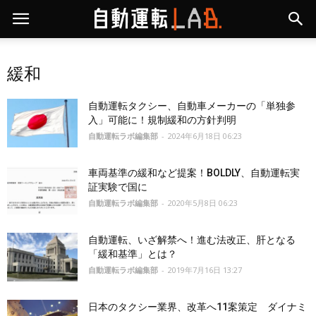
緩和
自動運転タクシー、自動車メーカーの「単独参
入」可能に！規制緩和の方針判明
自動運転ラボ編集部
-
2024年6月18日 06:23
車両基準の緩和など提案！BOLDLY、自動運転実
証実験で国に
自動運転ラボ編集部
-
2020年5月8日 06:23
自動運転、いざ解禁へ！進む法改正、肝となる
「緩和基準」とは？
自動運転ラボ編集部
-
2019年7月16日 13:27
日本のタクシー業界、改革へ11案策定 ダイナミ