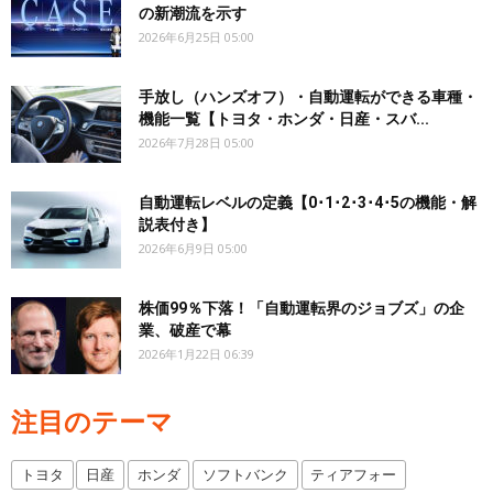
の新潮流を示す
2026年6月25日 05:00
手放し（ハンズオフ）・自動運転ができる車種・
機能一覧【トヨタ・ホンダ・日産・スバ...
2026年7月28日 05:00
自動運転レベルの定義【0･1･2･3･4･5の機能・解
説表付き】
2026年6月9日 05:00
株価99％下落！「自動運転界のジョブズ」の企
業、破産で幕
2026年1月22日 06:39
注目のテーマ
トヨタ
日産
ホンダ
ソフトバンク
ティアフォー