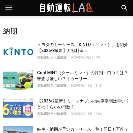
納期
トヨタのカーリース「KINTO（キント）」を紹介
【2026/8最新】月額料金...
自動運転ラボ編集部
-
2026年8月3日 18:00
Cool MINT（クールミント）の評判・口コミは？
審査は厳しい？｜カーリー...
自動運転ラボ編集部
-
2026年6月19日 18:10
【2026/2最新】リースナブルの納車期間は早い？
どのくらいの日数？
自動運転ラボ編集部
-
2026年2月15日 05:00
納車・納期が早いカーリース一覧！即日も可能？