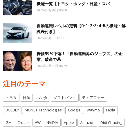
機能一覧【トヨタ・ホンダ・日産・スバ...
2026年7月28日 05:00
自動運転レベルの定義【0･1･2･3･4･5の機能・解
説表付き】
2026年6月9日 05:00
株価99％下落！「自動運転界のジョブズ」の企
業、破産で幕
2026年1月22日 06:39
注目のテーマ
トヨタ
日産
ホンダ
ソフトバンク
ティアフォー
BOLDLY
MONET Technologies
Google
Waymo
Tesla
GM
Cruise
VW
NVIDIA
Apple
Amazon
Didi Chuxing