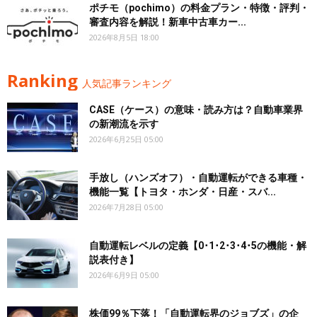
ポチモ（pochimo）の料金プラン・特徴・評判・
審査内容を解説！新車中古車カー...
2026年8月5日 18:00
Ranking
人気記事ランキング
CASE（ケース）の意味・読み方は？自動車業界
の新潮流を示す
2026年6月25日 05:00
手放し（ハンズオフ）・自動運転ができる車種・
機能一覧【トヨタ・ホンダ・日産・スバ...
2026年7月28日 05:00
自動運転レベルの定義【0･1･2･3･4･5の機能・解
説表付き】
2026年6月9日 05:00
株価99％下落！「自動運転界のジョブズ」の企