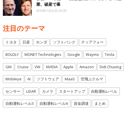
業、破産で幕
2026年1月22日 06:39
注目のテーマ
トヨタ
日産
ホンダ
ソフトバンク
ティアフォー
BOLDLY
MONET Technologies
Google
Waymo
Tesla
GM
Cruise
VW
NVIDIA
Apple
Amazon
Didi Chuxing
Mobileye
AI
ソフトウェア
MaaS
空飛ぶクルマ
センサー
LiDAR
カメラ
スタートアップ
自動運転レベル
自動運転レベル3
自動運転レベル4
資金調達
まとめ