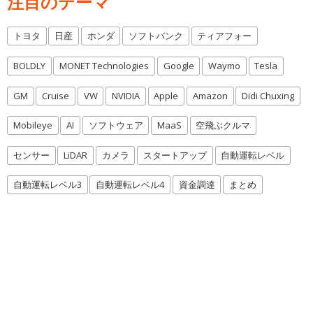
注目のテーマ
トヨタ
日産
ホンダ
ソフトバンク
ティアフォー
BOLDLY
MONET Technologies
Google
Waymo
Tesla
GM
Cruise
VW
NVIDIA
Apple
Amazon
Didi Chuxing
Mobileye
AI
ソフトウェア
MaaS
空飛ぶクルマ
センサー
LiDAR
カメラ
スタートアップ
自動運転レベル
自動運転レベル3
自動運転レベル4
資金調達
まとめ