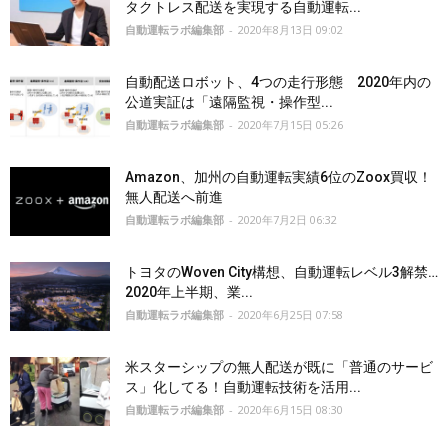
タクトレス配送を実現する自動運転...
自動運転ラボ編集部
-
2020年8月13日 09:02
自動配送ロボット、4つの走行形態 2020年内の
公道実証は「遠隔監視・操作型...
自動運転ラボ編集部
-
2020年7月15日 05:26
Amazon、加州の自動運転実績6位のZoox買収！
無人配送へ前進
自動運転ラボ編集部
-
2020年7月2日 06:32
トヨタのWoven City構想、自動運転レベル3解禁…
2020年上半期、業...
自動運転ラボ編集部
-
2020年6月25日 07:58
米スターシップの無人配送が既に「普通のサービ
ス」化してる！自動運転技術を活用...
自動運転ラボ編集部
-
2020年6月15日 08:30