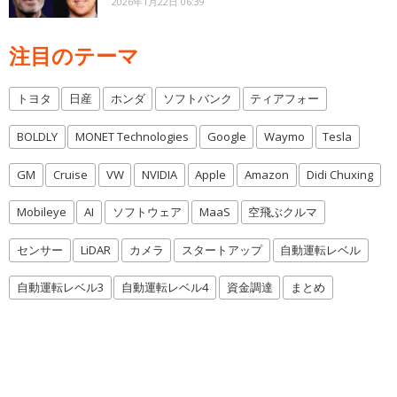
2026年1月22日 06:39
注目のテーマ
トヨタ
日産
ホンダ
ソフトバンク
ティアフォー
BOLDLY
MONET Technologies
Google
Waymo
Tesla
GM
Cruise
VW
NVIDIA
Apple
Amazon
Didi Chuxing
Mobileye
AI
ソフトウェア
MaaS
空飛ぶクルマ
センサー
LiDAR
カメラ
スタートアップ
自動運転レベル
自動運転レベル3
自動運転レベル4
資金調達
まとめ