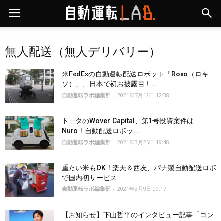
無人配送（無人デリバリー）
米FedExの自動運転配送ロボット「Roxo（ロキ
ソ）」、日本で初お披露目！...
自動運転ラボ編集部
-
2021年7月12日 12:38
トヨタのWoven Capital、第1号投資案件は
Nuro！自動配送ロボッ...
自動運転ラボ編集部
-
2021年3月25日 19:48
重たい米もOK！楽天＆西友、パナ製自動配送ロボ
で国内初サービス
自動運転ラボ編集部
-
2021年3月9日 09:17
【お知らせ】下山哲平のインタビュー記事「コン