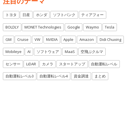
注目のテーマ
トヨタ
日産
ホンダ
ソフトバンク
ティアフォー
BOLDLY
MONET Technologies
Google
Waymo
Tesla
GM
Cruise
VW
NVIDIA
Apple
Amazon
Didi Chuxing
Mobileye
AI
ソフトウェア
MaaS
空飛ぶクルマ
センサー
LiDAR
カメラ
スタートアップ
自動運転レベル
自動運転レベル3
自動運転レベル4
資金調達
まとめ