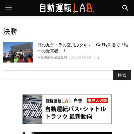
決勝
日の丸テトラの空飛ぶクルマ、GoFly決勝で「唯
一の受賞者」！
自動運転ラボ編集部
-
2020年3月5日 07:41