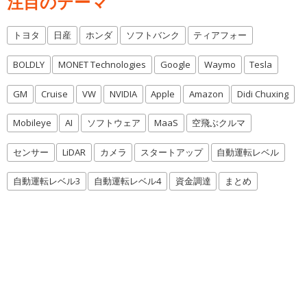
注目のテーマ
トヨタ
日産
ホンダ
ソフトバンク
ティアフォー
BOLDLY
MONET Technologies
Google
Waymo
Tesla
GM
Cruise
VW
NVIDIA
Apple
Amazon
Didi Chuxing
Mobileye
AI
ソフトウェア
MaaS
空飛ぶクルマ
センサー
LiDAR
カメラ
スタートアップ
自動運転レベル
自動運転レベル3
自動運転レベル4
資金調達
まとめ