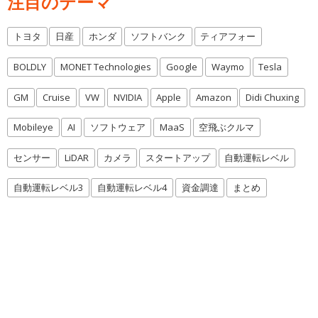
注目のテーマ
トヨタ
日産
ホンダ
ソフトバンク
ティアフォー
BOLDLY
MONET Technologies
Google
Waymo
Tesla
GM
Cruise
VW
NVIDIA
Apple
Amazon
Didi Chuxing
Mobileye
AI
ソフトウェア
MaaS
空飛ぶクルマ
センサー
LiDAR
カメラ
スタートアップ
自動運転レベル
自動運転レベル3
自動運転レベル4
資金調達
まとめ