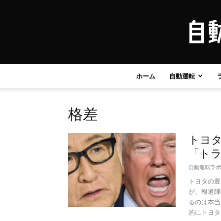
ホーム
自動運転
格差
トヨ
「トラ
自動運転ラボ
トヨタの豊
が、報道陣
るのは本当
的にトヨタの