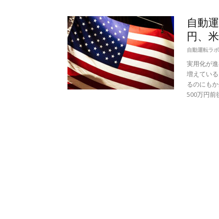
自動運
円、米
自動運転ラボ
実用化が進
増えている
るのにもか
500万円前後