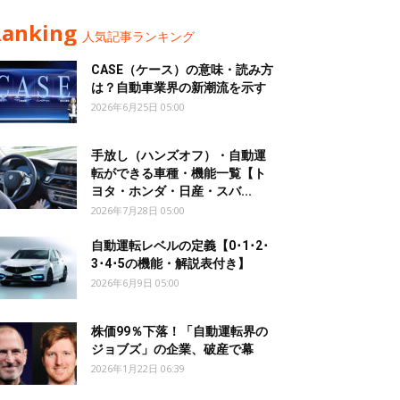
Ranking
人気記事ランキング
CASE（ケース）の意味・読み方
は？自動車業界の新潮流を示す
2026年6月25日 05:00
手放し（ハンズオフ）・自動運
転ができる車種・機能一覧【ト
ヨタ・ホンダ・日産・スバ...
2026年7月28日 05:00
自動運転レベルの定義【0･1･2･
3･4･5の機能・解説表付き】
2026年6月9日 05:00
株価99％下落！「自動運転界の
ジョブズ」の企業、破産で幕
2026年1月22日 06:39