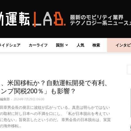
ライドシェア
カーライフ
国別
人気
検索
インタビ
自
タ、米国移転か？自動運転開発で有利、
動
ンプ関税200％」も影響？
編集部
-
2024年7月29日 06:00
田章男会長の発言に波紋が広がっている。真意は明らかではない
の取材に対し日本への不満を口にし、「私が日本脱出を考えてい
に危ない」旨発言したというのだ。 章男会長の日本脱出は、実質
運
海外移転...