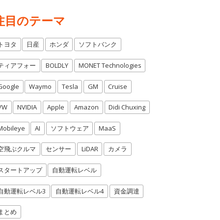
注目のテーマ
トヨタ
日産
ホンダ
ソフトバンク
ティアフォー
BOLDLY
MONET Technologies
Google
Waymo
Tesla
GM
Cruise
VW
NVIDIA
Apple
Amazon
Didi Chuxing
Mobileye
AI
ソフトウェア
MaaS
空飛ぶクルマ
センサー
LiDAR
カメラ
スタートアップ
自動運転レベル
自動運転レベル3
自動運転レベル4
資金調達
まとめ