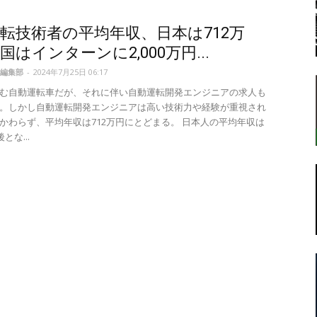
転技術者の平均年収、日本は712万
国はインターンに2,000万円...
転
編集部
-
2024年7月25日 06:17
む自動運転車だが、それに伴い自動運転開発エンジニアの求人も
。しかし自動運転開発エンジニアは高い技術力や経験が重視され
かわらず、平均年収は712万円にとどまる。 日本人の平均年収は
とな...
ラ
ボ