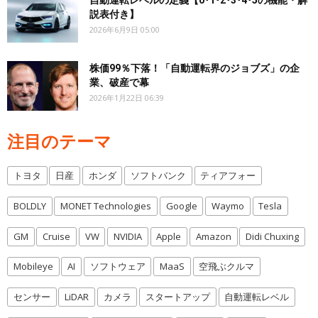
自動運転レベルの定義【0･1･2･3･4･5の機能・解
説表付き】
2026年6月9日 05:00
株価99％下落！「自動運転界のジョブズ」の企
業、破産で幕
2026年1月22日 06:39
注目のテーマ
トヨタ
日産
ホンダ
ソフトバンク
ティアフォー
BOLDLY
MONET Technologies
Google
Waymo
Tesla
GM
Cruise
VW
NVIDIA
Apple
Amazon
Didi Chuxing
Mobileye
AI
ソフトウェア
MaaS
空飛ぶクルマ
センサー
LiDAR
カメラ
スタートアップ
自動運転レベル