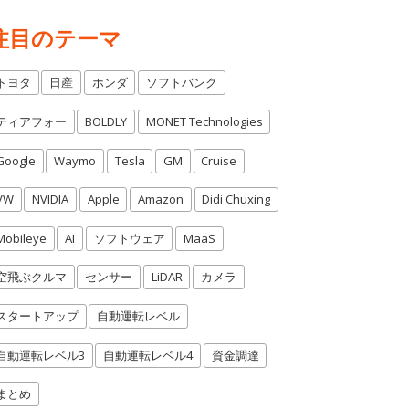
注目のテーマ
トヨタ
日産
ホンダ
ソフトバンク
ティアフォー
BOLDLY
MONET Technologies
Google
Waymo
Tesla
GM
Cruise
VW
NVIDIA
Apple
Amazon
Didi Chuxing
Mobileye
AI
ソフトウェア
MaaS
空飛ぶクルマ
センサー
LiDAR
カメラ
スタートアップ
自動運転レベル
自動運転レベル3
自動運転レベル4
資金調達
まとめ