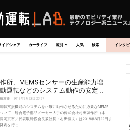
ライドシェア
カーライフ
国別
人気
検索
インタビ
自
作所、MEMSセンサーの生産能力増
動
動運転などのシステム動作の安定...
編集部
-
2018年8月22日 23:37
運転支援機能のシステムを正確に動作させるために必要なMEMS
ついて、総合電子部品メーカー大手の株式会社村田製作所（本
長岡京市／代表取締役会長兼社長：村田恒夫）は2018年8月22日ま
運
表を行っ...