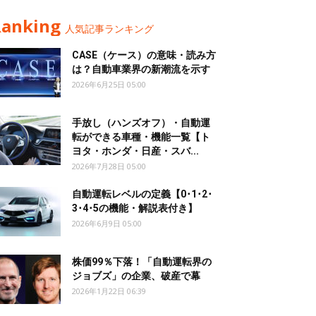
Ranking
人気記事ランキング
CASE（ケース）の意味・読み方
は？自動車業界の新潮流を示す
2026年6月25日 05:00
手放し（ハンズオフ）・自動運
転ができる車種・機能一覧【ト
ヨタ・ホンダ・日産・スバ...
2026年7月28日 05:00
自動運転レベルの定義【0･1･2･
3･4･5の機能・解説表付き】
2026年6月9日 05:00
株価99％下落！「自動運転界の
ジョブズ」の企業、破産で幕
2026年1月22日 06:39