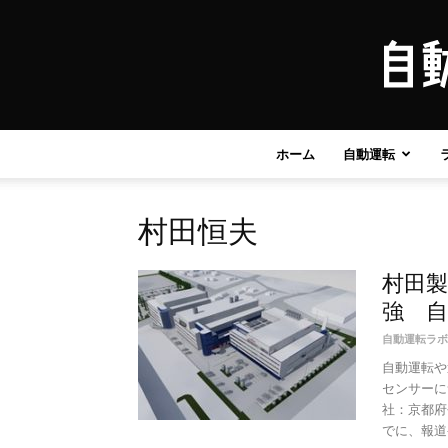
ホーム
自動運転
村田恒夫
村田製
強 自
自動運転ラボ
自動運転や
センサーに
社：京都府
でに、報道発