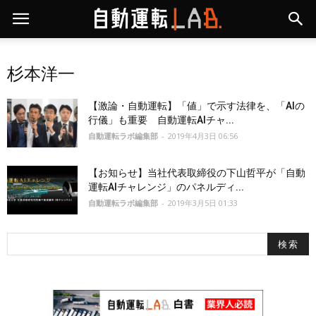
杉本洋一
【激論・自動運転】「値」で示す法律を、「AIの
行儀」も重要 自動運転AIチャ...
自動運転ラボ編集部
-
2019年4月3日 06:56
【お知らせ】当社代表取締役の下山哲平が「自動
運転AIチャレンジ」のパネルディ...
自動運転ラボ編集部
-
2019年3月5日 01:33