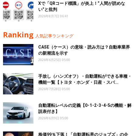
Xで「QRコード標識」が炎上！”人間が読めな
い”と批判
2026年8月7日 06:41
Ranking
人気記事ランキング
CASE（ケース）の意味・読み方は？自動車業界
の新潮流を示す
2026年6月25日 05:00
手放し（ハンズオフ）・自動運転ができる車種・
機能一覧【トヨタ・ホンダ・日産・スバ...
2026年7月28日 05:00
自動運転レベルの定義【0･1･2･3･4･5の機能・解
説表付き】
2026年6月9日 05:00
株価99％下落！「自動運転界のジョブズ」の企