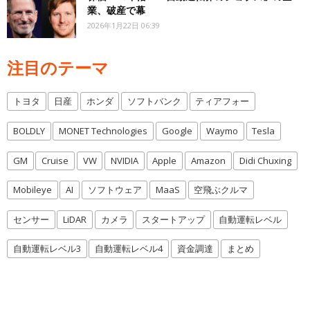
業、破産で幕
2026年1月22日 06:39
注目のテーマ
トヨタ
日産
ホンダ
ソフトバンク
ティアフォー
BOLDLY
MONET Technologies
Google
Waymo
Tesla
GM
Cruise
VW
NVIDIA
Apple
Amazon
Didi Chuxing
Mobileye
AI
ソフトウェア
MaaS
空飛ぶクルマ
センサー
LiDAR
カメラ
スタートアップ
自動運転レベル
自動運転レベル3
自動運転レベル4
資金調達
まとめ