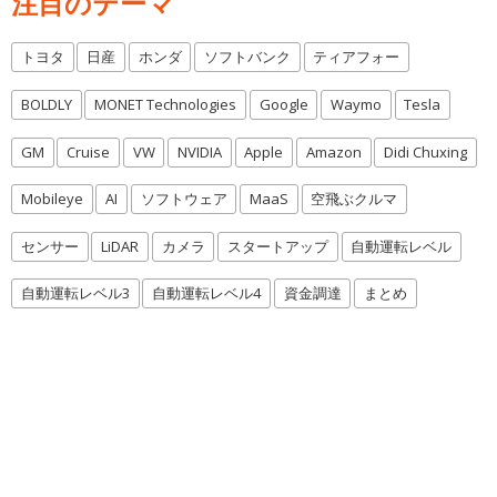
注目のテーマ
トヨタ
日産
ホンダ
ソフトバンク
ティアフォー
BOLDLY
MONET Technologies
Google
Waymo
Tesla
GM
Cruise
VW
NVIDIA
Apple
Amazon
Didi Chuxing
Mobileye
AI
ソフトウェア
MaaS
空飛ぶクルマ
センサー
LiDAR
カメラ
スタートアップ
自動運転レベル
自動運転レベル3
自動運転レベル4
資金調達
まとめ