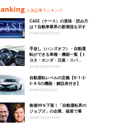
Ranking
人気記事ランキング
CASE（ケース）の意味・読み方
は？自動車業界の新潮流を示す
2026年6月25日 05:00
手放し（ハンズオフ）・自動運
転ができる車種・機能一覧【ト
ヨタ・ホンダ・日産・スバ...
2026年7月28日 05:00
自動運転レベルの定義【0･1･2･
3･4･5の機能・解説表付き】
2026年6月9日 05:00
株価99％下落！「自動運転界の
ジョブズ」の企業、破産で幕
2026年1月22日 06:39