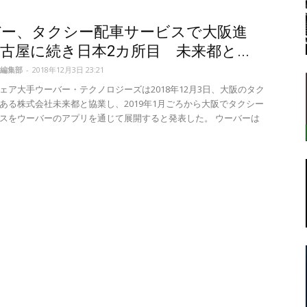
バー、タクシー配車サービスで大阪進
古屋に続き日本2カ所目 未来都と...
転
編集部
-
2018年12月3日 23:21
ェア大手ウーバー・テクノロジーズは2018年12月3日、大阪のタク
ある株式会社未来都と協業し、2019年1月ごろから大阪でタクシー
スをウーバーのアプリを通じて展開すると発表した。 ウーバーは
ラ
ボ