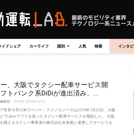
ライドシェア
カーライフ
国別
人気
検索
インタビ
自
バー、大阪でタクシー配車サービス開
動
フトバンク系DiDiが進出済み、...
編集部
-
2019年1月24日 02:12
ア世界大手の米ウーバー・テクノロジーズは2019年1月23日、大阪
どでUberアプリを使ったタクシー配車サービスを開始した。 大阪
を構えるタクシー事業者の株式会社未来都と連携してサービスを
運