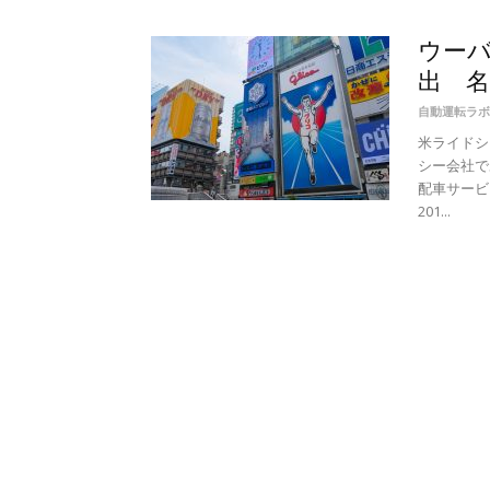
ウー
出 名
自動運転ラボ
米ライドシ
シー会社で
配車サービ
201...