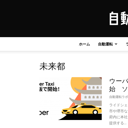
ホーム
自動運転
未来都
ウー
始 ソ
自動運転ラボ
ライドシェ
市や堺市な
府内に本社
提供する...