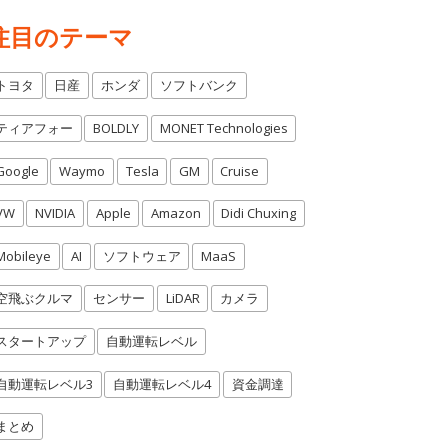
注目のテーマ
トヨタ
日産
ホンダ
ソフトバンク
ティアフォー
BOLDLY
MONET Technologies
Google
Waymo
Tesla
GM
Cruise
VW
NVIDIA
Apple
Amazon
Didi Chuxing
Mobileye
AI
ソフトウェア
MaaS
空飛ぶクルマ
センサー
LiDAR
カメラ
スタートアップ
自動運転レベル
自動運転レベル3
自動運転レベル4
資金調達
まとめ