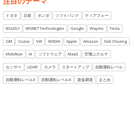
注目のテーマ
トヨタ
日産
ホンダ
ソフトバンク
ティアフォー
BOLDLY
MONET Technologies
Google
Waymo
Tesla
GM
Cruise
VW
NVIDIA
Apple
Amazon
Didi Chuxing
Mobileye
AI
ソフトウェア
MaaS
空飛ぶクルマ
センサー
LiDAR
カメラ
スタートアップ
自動運転レベル
自動運転レベル3
自動運転レベル4
資金調達
まとめ