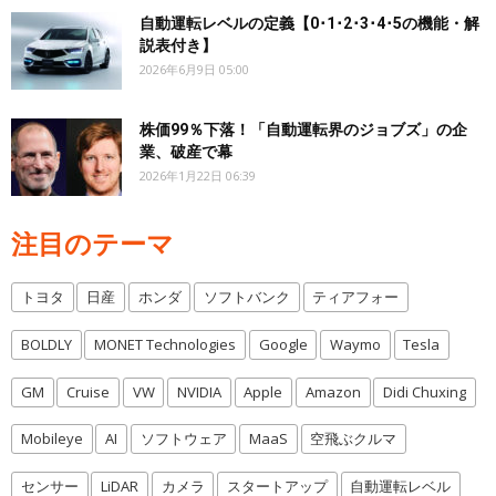
自動運転レベルの定義【0･1･2･3･4･5の機能・解
説表付き】
2026年6月9日 05:00
株価99％下落！「自動運転界のジョブズ」の企
業、破産で幕
2026年1月22日 06:39
注目のテーマ
トヨタ
日産
ホンダ
ソフトバンク
ティアフォー
BOLDLY
MONET Technologies
Google
Waymo
Tesla
GM
Cruise
VW
NVIDIA
Apple
Amazon
Didi Chuxing
Mobileye
AI
ソフトウェア
MaaS
空飛ぶクルマ
センサー
LiDAR
カメラ
スタートアップ
自動運転レベル