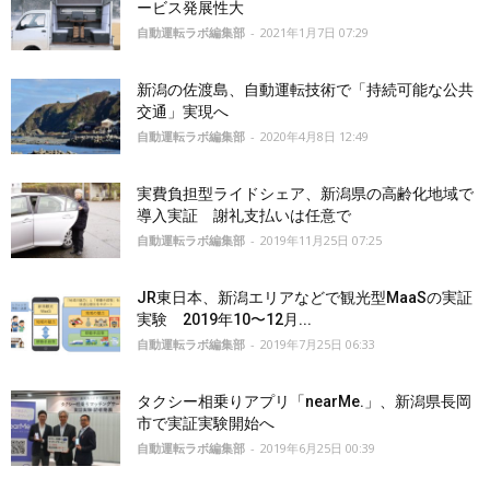
ービス発展性大
自動運転ラボ編集部
-
2021年1月7日 07:29
新潟の佐渡島、自動運転技術で「持続可能な公共
交通」実現へ
自動運転ラボ編集部
-
2020年4月8日 12:49
実費負担型ライドシェア、新潟県の高齢化地域で
導入実証 謝礼支払いは任意で
自動運転ラボ編集部
-
2019年11月25日 07:25
JR東日本、新潟エリアなどで観光型MaaSの実証
実験 2019年10〜12月...
自動運転ラボ編集部
-
2019年7月25日 06:33
タクシー相乗りアプリ「nearMe.」、新潟県長岡
市で実証実験開始へ
自動運転ラボ編集部
-
2019年6月25日 00:39