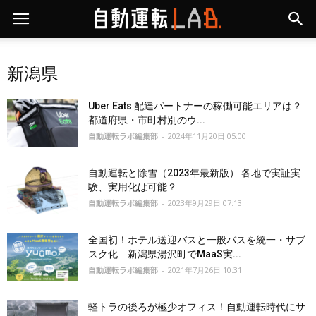
新潟県
Uber Eats 配達パートナーの稼働可能エリアは？
都道府県・市町村別のウ...
自動運転ラボ編集部
-
2024年11月20日 05:00
自動運転と除雪（2023年最新版） 各地で実証実
験、実用化は可能？
自動運転ラボ編集部
-
2023年9月29日 07:13
全国初！ホテル送迎バスと一般バスを統一・サブ
スク化 新潟県湯沢町でMaaS実...
自動運転ラボ編集部
-
2021年7月26日 10:31
軽トラの後ろが極少オフィス！自動運転時代にサ