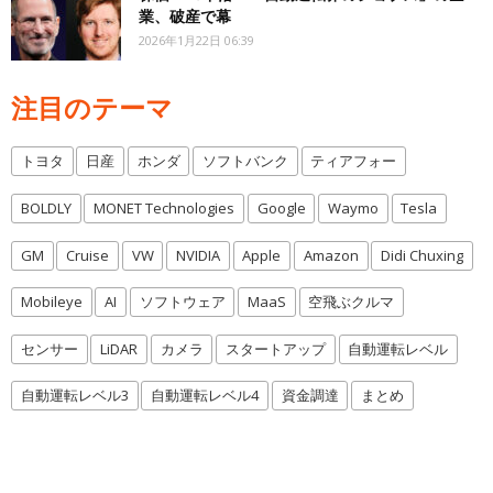
業、破産で幕
2026年1月22日 06:39
注目のテーマ
トヨタ
日産
ホンダ
ソフトバンク
ティアフォー
BOLDLY
MONET Technologies
Google
Waymo
Tesla
GM
Cruise
VW
NVIDIA
Apple
Amazon
Didi Chuxing
Mobileye
AI
ソフトウェア
MaaS
空飛ぶクルマ
センサー
LiDAR
カメラ
スタートアップ
自動運転レベル
自動運転レベル3
自動運転レベル4
資金調達
まとめ