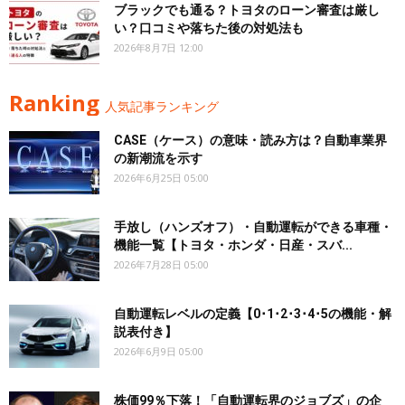
ブラックでも通る？トヨタのローン審査は厳し
い？口コミや落ちた後の対処法も
2026年8月7日 12:00
Ranking
人気記事ランキング
CASE（ケース）の意味・読み方は？自動車業界
の新潮流を示す
2026年6月25日 05:00
手放し（ハンズオフ）・自動運転ができる車種・
機能一覧【トヨタ・ホンダ・日産・スバ...
2026年7月28日 05:00
自動運転レベルの定義【0･1･2･3･4･5の機能・解
説表付き】
2026年6月9日 05:00
株価99％下落！「自動運転界のジョブズ」の企