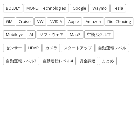
BOLDLY
MONET Technologies
Google
Waymo
Tesla
GM
Cruise
VW
NVIDIA
Apple
Amazon
Didi Chuxing
Mobileye
AI
ソフトウェア
MaaS
空飛ぶクルマ
センサー
LiDAR
カメラ
スタートアップ
自動運転レベル
自動運転レベル3
自動運転レベル4
資金調達
まとめ