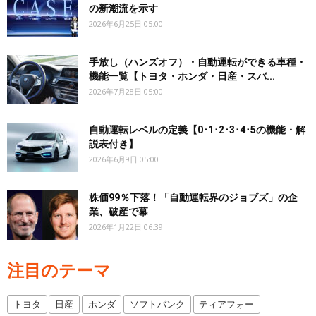
の新潮流を示す
2026年6月25日 05:00
手放し（ハンズオフ）・自動運転ができる車種・
機能一覧【トヨタ・ホンダ・日産・スバ...
2026年7月28日 05:00
自動運転レベルの定義【0･1･2･3･4･5の機能・解
説表付き】
2026年6月9日 05:00
株価99％下落！「自動運転界のジョブズ」の企
業、破産で幕
2026年1月22日 06:39
注目のテーマ
トヨタ
日産
ホンダ
ソフトバンク
ティアフォー