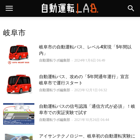
岐阜市
岐阜市の自動運転バス、レベル4実現「5年間以
内」
自動運転ラボ編集部
-
2024年1月6日 06:49
自動運転バス、攻めの「5年間通年運行」宣言
岐阜市で運行スタート
自動運転ラボ編集部
-
2023年12月1日 06:32
⾃動運転バスの信号認識「通信方式が必須」！岐
阜市での実証実験で試す
自動運転ラボ編集部
-
2021年10月26日 06:44
アイサンテクノロジー、岐阜初の自動運転実験に