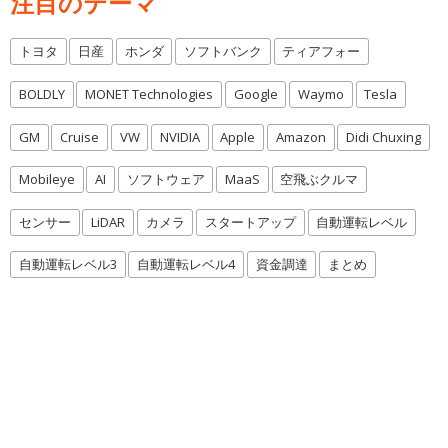
注目のテーマ
トヨタ
日産
ホンダ
ソフトバンク
ティアフォー
BOLDLY
MONET Technologies
Google
Waymo
Tesla
GM
Cruise
VW
NVIDIA
Apple
Amazon
Didi Chuxing
Mobileye
AI
ソフトウェア
MaaS
空飛ぶクルマ
センサー
LiDAR
カメラ
スタートアップ
自動運転レベル
自動運転レベル3
自動運転レベル4
資金調達
まとめ