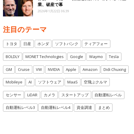
業、破産で幕
2026年1月22日 06:39
注目のテーマ
トヨタ
日産
ホンダ
ソフトバンク
ティアフォー
BOLDLY
MONET Technologies
Google
Waymo
Tesla
GM
Cruise
VW
NVIDIA
Apple
Amazon
Didi Chuxing
Mobileye
AI
ソフトウェア
MaaS
空飛ぶクルマ
センサー
LiDAR
カメラ
スタートアップ
自動運転レベル
自動運転レベル3
自動運転レベル4
資金調達
まとめ