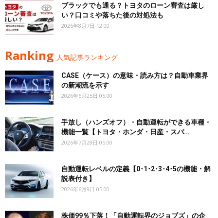
ブラックでも通る？トヨタのローン審査は厳し
い？口コミや落ちた後の対処法も
2026年8月7日 12:00
Ranking
人気記事ランキング
CASE（ケース）の意味・読み方は？自動車業界
の新潮流を示す
2026年6月25日 05:00
手放し（ハンズオフ）・自動運転ができる車種・
機能一覧【トヨタ・ホンダ・日産・スバ...
2026年7月28日 05:00
自動運転レベルの定義【0･1･2･3･4･5の機能・解
説表付き】
2026年6月9日 05:00
株価99％下落！「自動運転界のジョブズ」の企