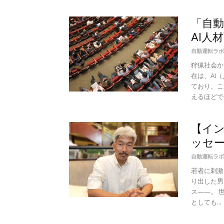
「自
AI人
自動運転ラボ
狩猟社会か
在は、AI
ており、こ
えるほどで、
【イ
ッセー
自動運転ラボ
若者に刺激
り出した男
ス——。 
としても...