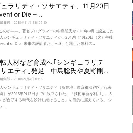
ュラリティ・ソサエティ、11月20日
nt or Die –...
編集部
-
2018年11月13日 02:10
なるのか——。著名プログラマーの中島聡氏が2018年9月に設立した
人シンギュラリティ・ソサエティが、2018年11月20日（火）午後
vent or Die - 未来の設計者たちへ 3」と題した無料の...
転人材など育成へ｢シンギュラリテ
サエティ｣発足 中島聡氏や夏野剛...
編集部
-
2018年9月4日 09:19
人シンギュラリティ・ソサエティ（所在地：東京都渋谷区／代表
聡）が2018年9月3日までに設立された。「技術革新を利用し、人
I）が台頭する時代を設計し続けること」を目的に据えている。 シ
...