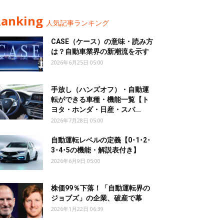
Ranking
人気記事ランキング
CASE（ケース）の意味・読み方
は？自動車業界の新潮流を示す
2026年6月25日 05:00
手放し（ハンズオフ）・自動運
転ができる車種・機能一覧【ト
ヨタ・ホンダ・日産・スバ...
2026年7月28日 05:00
自動運転レベルの定義【0･1･2･
3･4･5の機能・解説表付き】
2026年6月9日 05:00
株価99％下落！「自動運転界の
ジョブズ」の企業、破産で幕
2026年1月22日 06:39