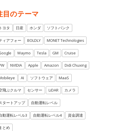
注目のテーマ
トヨタ
日産
ホンダ
ソフトバンク
ティアフォー
BOLDLY
MONET Technologies
Google
Waymo
Tesla
GM
Cruise
VW
NVIDIA
Apple
Amazon
Didi Chuxing
Mobileye
AI
ソフトウェア
MaaS
空飛ぶクルマ
センサー
LiDAR
カメラ
スタートアップ
自動運転レベル
自動運転レベル3
自動運転レベル4
資金調達
まとめ