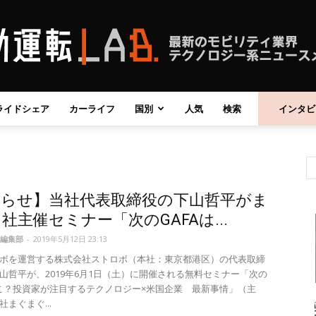
ライドシェア
カーライフ
国別
人気
検索
インタビ
自
知らせ】当社代表取締役の下山哲平がま
動
社主催セミナー「次のGAFAは...
編集部
-
2019年5月12日 23:13
ボを運営する株式会社ストロボ（本社：東京都港区）の代表取締
山哲平が、2019年6月1日（土）に開催される無料セミナー「次の
どこ？投資家が注目するテクノロジー×米国企業 最新事情」（主
運
まぐまぐ...