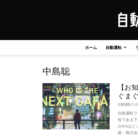
ホーム
自動運転
中島聡
【お
ぐまぐ
自動運転ラボ
自動運転ラ
役である下
GAFAは
催：株式会社