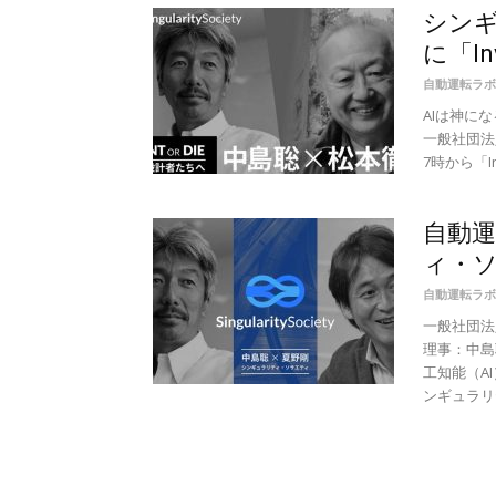
シンギ
に「Inve
自動運転ラボ
AIは神に
一般社団法
7時から「In
自動運
ィ・ソ
自動運転ラボ
一般社団法
理事：中島
工知能（A
ンギュラリテ