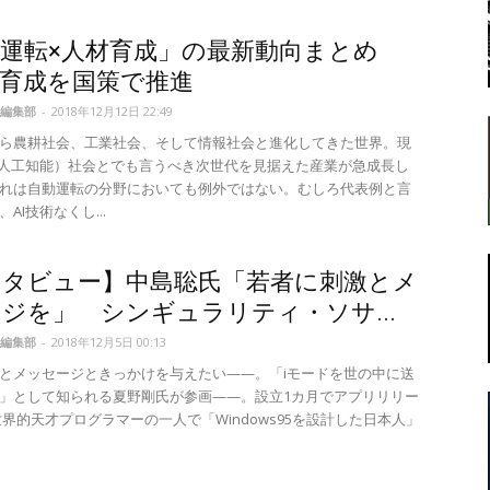
動運転×人材育成」の最新動向まとめ
材育成を国策で推進
転
編集部
-
2018年12月12日 22:49
ら農耕社会、工業社会、そして情報社会と進化してきた世界。現
（人工知能）社会とでも言うべき次世代を見据えた産業が急成長し
れは自動運転の分野においても例外ではない。むしろ代表例と言
AI技術なくし...
ラ
ンタビュー】中島聡氏「若者に刺激とメ
ジを」 シンギュラリティ・ソサ...
編集部
-
2018年12月5日 00:13
とメッセージときっかけを与えたい——。「iモードを世の中に送
ボ
」として知られる夏野剛氏が参画——。設立1カ月でアプリリリー
世界的天才プログラマーの一人で「Windows95を設計した日本人」