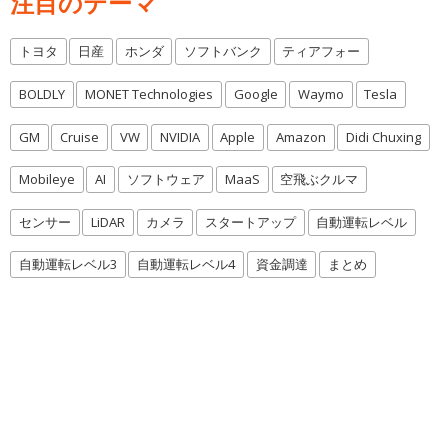
注目のテーマ
トヨタ
日産
ホンダ
ソフトバンク
ティアフォー
BOLDLY
MONET Technologies
Google
Waymo
Tesla
GM
Cruise
VW
NVIDIA
Apple
Amazon
Didi Chuxing
Mobileye
AI
ソフトウェア
MaaS
空飛ぶクルマ
センサー
LiDAR
カメラ
スタートアップ
自動運転レベル
自動運転レベル3
自動運転レベル4
資金調達
まとめ