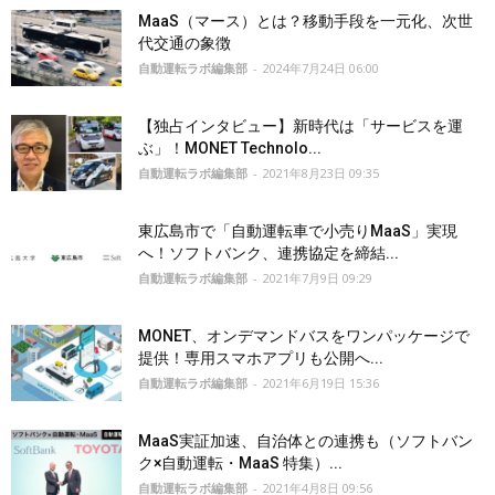
MaaS（マース）とは？移動手段を一元化、次世
代交通の象徴
自動運転ラボ編集部
-
2024年7月24日 06:00
【独占インタビュー】新時代は「サービスを運
ぶ」！MONET Technolo...
自動運転ラボ編集部
-
2021年8月23日 09:35
東広島市で「自動運転車で小売りMaaS」実現
へ！ソフトバンク、連携協定を締結...
自動運転ラボ編集部
-
2021年7月9日 09:29
MONET、オンデマンドバスをワンパッケージで
提供！専用スマホアプリも公開へ...
自動運転ラボ編集部
-
2021年6月19日 15:36
MaaS実証加速、自治体との連携も（ソフトバン
ク×自動運転・MaaS 特集）...
自動運転ラボ編集部
-
2021年4月8日 09:56