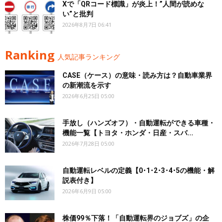
Xで「QRコード標識」が炎上！”人間が読めな
い”と批判
2026年8月7日 06:41
Ranking
人気記事ランキング
CASE（ケース）の意味・読み方は？自動車業界
の新潮流を示す
2026年6月25日 05:00
手放し（ハンズオフ）・自動運転ができる車種・
機能一覧【トヨタ・ホンダ・日産・スバ...
2026年7月28日 05:00
自動運転レベルの定義【0･1･2･3･4･5の機能・解
説表付き】
2026年6月9日 05:00
株価99％下落！「自動運転界のジョブズ」の企