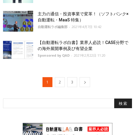
主力の通信・投資事業で変革！（ソフトバンク×
自動運転・MaaS 特集）
自動運転ラボ編集部
-
2021年4月7日 10:42
【自動運転ラボ白書】業界人必読！CASE分野で
の海外展開事例及び有望企業
Sponsored by QAD
-
2021年2月22日 11:20
1
2
3