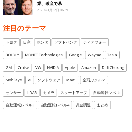
業、破産で幕
2026年1月22日 06:39
注目のテーマ
トヨタ
日産
ホンダ
ソフトバンク
ティアフォー
BOLDLY
MONET Technologies
Google
Waymo
Tesla
GM
Cruise
VW
NVIDIA
Apple
Amazon
Didi Chuxing
Mobileye
AI
ソフトウェア
MaaS
空飛ぶクルマ
センサー
LiDAR
カメラ
スタートアップ
自動運転レベル
自動運転レベル3
自動運転レベル4
資金調達
まとめ