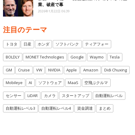
業、破産で幕
2026年1月22日 06:39
注目のテーマ
トヨタ
日産
ホンダ
ソフトバンク
ティアフォー
BOLDLY
MONET Technologies
Google
Waymo
Tesla
GM
Cruise
VW
NVIDIA
Apple
Amazon
Didi Chuxing
Mobileye
AI
ソフトウェア
MaaS
空飛ぶクルマ
センサー
LiDAR
カメラ
スタートアップ
自動運転レベル
自動運転レベル3
自動運転レベル4
資金調達
まとめ