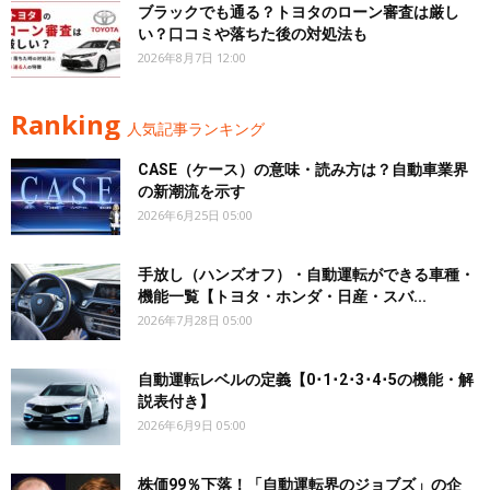
ブラックでも通る？トヨタのローン審査は厳し
い？口コミや落ちた後の対処法も
2026年8月7日 12:00
Ranking
人気記事ランキング
CASE（ケース）の意味・読み方は？自動車業界
の新潮流を示す
2026年6月25日 05:00
手放し（ハンズオフ）・自動運転ができる車種・
機能一覧【トヨタ・ホンダ・日産・スバ...
2026年7月28日 05:00
自動運転レベルの定義【0･1･2･3･4･5の機能・解
説表付き】
2026年6月9日 05:00
株価99％下落！「自動運転界のジョブズ」の企