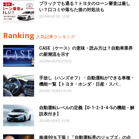
ブラックでも通る？トヨタのローン審査は厳し
い？口コミや落ちた後の対処法も
2026年8月7日 12:00
Ranking
人気記事ランキング
CASE（ケース）の意味・読み方は？自動車業界
の新潮流を示す
2026年6月25日 05:00
手放し（ハンズオフ）・自動運転ができる車種・
機能一覧【トヨタ・ホンダ・日産・スバ...
2026年7月28日 05:00
自動運転レベルの定義【0･1･2･3･4･5の機能・解
説表付き】
2026年6月9日 05:00
株価99％下落！「自動運転界のジョブズ」の企