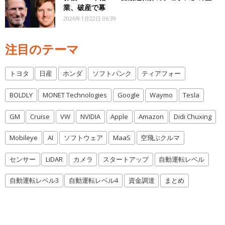
業、破産で幕
2026年1月22日 06:39
注目のテーマ
トヨタ
日産
ホンダ
ソフトバンク
ティアフォー
BOLDLY
MONET Technologies
Google
Waymo
Tesla
GM
Cruise
VW
NVIDIA
Apple
Amazon
Didi Chuxing
Mobileye
AI
ソフトウェア
MaaS
空飛ぶクルマ
センサー
LiDAR
カメラ
スタートアップ
自動運転レベル
自動運転レベル3
自動運転レベル4
資金調達
まとめ