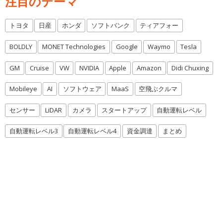
注目のテーマ
トヨタ
日産
ホンダ
ソフトバンク
ティアフォー
BOLDLY
MONET Technologies
Google
Waymo
Tesla
GM
Cruise
VW
NVIDIA
Apple
Amazon
Didi Chuxing
Mobileye
AI
ソフトウェア
MaaS
空飛ぶクルマ
センサー
LiDAR
カメラ
スタートアップ
自動運転レベル
自動運転レベル3
自動運転レベル4
資金調達
まとめ