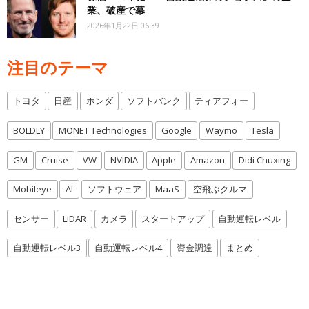
業、破産で幕
2026年1月22日 06:39
注目のテーマ
トヨタ
日産
ホンダ
ソフトバンク
ティアフォー
BOLDLY
MONET Technologies
Google
Waymo
Tesla
GM
Cruise
VW
NVIDIA
Apple
Amazon
Didi Chuxing
Mobileye
AI
ソフトウェア
MaaS
空飛ぶクルマ
センサー
LiDAR
カメラ
スタートアップ
自動運転レベル
自動運転レベル3
自動運転レベル4
資金調達
まとめ