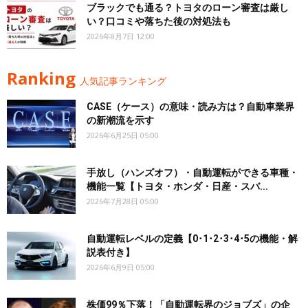
ブラックでも通る？トヨタのローン審査は厳し
い？口コミや落ちた後の対処法も
2026年8月7日 12:00
Ranking
人気記事ランキング
CASE（ケース）の意味・読み方は？自動車業界
の新潮流を示す
2026年6月25日 05:00
手放し（ハンズオフ）・自動運転ができる車種・
機能一覧【トヨタ・ホンダ・日産・スバ...
2026年7月28日 05:00
自動運転レベルの定義【0･1･2･3･4･5の機能・解
説表付き】
2026年6月9日 05:00
株価99％下落！「自動運転界のジョブズ」の企