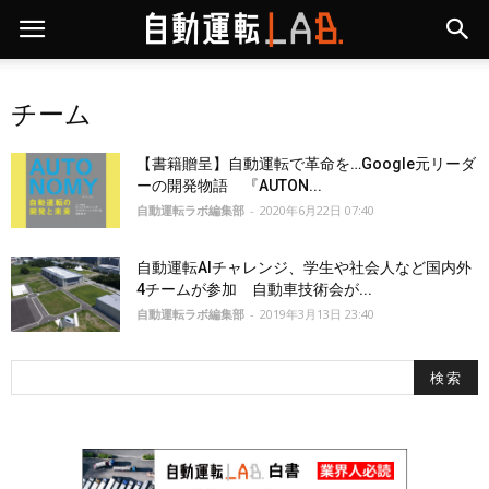
チーム
【書籍贈呈】自動運転で革命を…Google元リーダ
ーの開発物語 『AUTON...
自動運転ラボ編集部
-
2020年6月22日 07:40
⾃動運転AIチャレンジ、学生や社会人など国内外
4チームが参加 自動車技術会が...
自動運転ラボ編集部
-
2019年3月13日 23:40