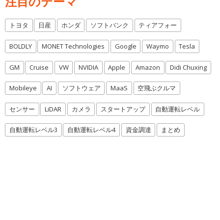
注目のテーマ
トヨタ
日産
ホンダ
ソフトバンク
ティアフォー
BOLDLY
MONET Technologies
Google
Waymo
Tesla
GM
Cruise
VW
NVIDIA
Apple
Amazon
Didi Chuxing
Mobileye
AI
ソフトウェア
MaaS
空飛ぶクルマ
センサー
LiDAR
カメラ
スタートアップ
自動運転レベル
自動運転レベル3
自動運転レベル4
資金調達
まとめ